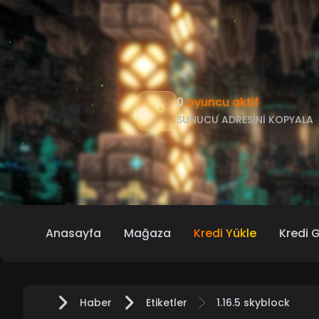
0
oyuncu aktif
SUNUCU ADRESINI KOPYALA
Anasayfa
Mağaza
Kredi Yükle
Kredi 
Haber
Etiketler
1.16.5 skyblock
Anasayfa